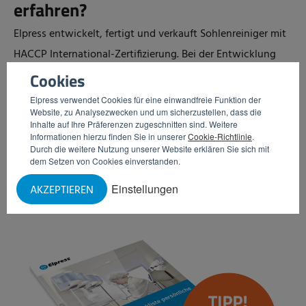
erfahren?
Elpress entwickelt, fertigt und verkauft Sohlenreiniger mit
HACCP International-Zertifizierung. Bei der Entwicklung
dieser Systeme wurde den Anforderungen der gängigsten
Cookies
Hygienezertifikate Rechnung getragen. Möchten Sie mehr
Elpress verwendet Cookies für eine einwandfreie Funktion der
Website, zu Analysezwecken und um sicherzustellen, dass die
darüber erfahren, welche Maßnahmen Sie im Bereich der
Inhalte auf Ihre Präferenzen zugeschnitten sind. Weitere
persönlichen Hygiene treffen müssen, um sich für ein
Informationen hierzu finden Sie in unserer
Cookie-Richtlinie
.
Durch die weitere Nutzung unserer Website erklären Sie sich mit
Hygienezertifikat zu qualifizieren? Dann laden Sie unser
dem Setzen von Cookies einverstanden.
Whitepaper „
Checkliste für persönliche Hygiene
“ herunter.
Einstellungen
AKZEPTIEREN