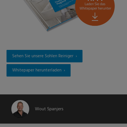
Sehen Sie unsere Sohlen Reiniger
Whitepaper herunterladen
Wout Spanjers