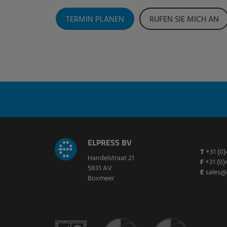
TERMIN PLANEN
RUFEN SIE MICH AN
ELPRESS BV
T
+31 (0)
Handelstraat 21
F
+31 (0)
5831 AV
E
sales@
Boxmeer