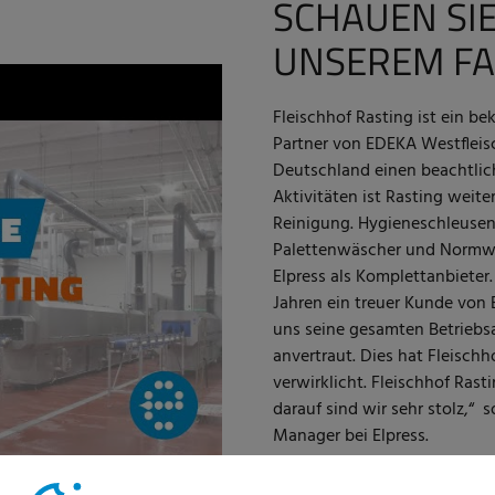
SCHAUEN SIE
UNSEREM FA
Fleischhof Rasting ist ein be
Partner von EDEKA Westfleis
Deutschland einen beachtlic
Aktivitäten ist Rasting weite
Reinigung. Hygieneschleusen
Palettenwäscher und Normwa
Elpress als Komplettanbieter. 
Jahren ein treuer Kunde von E
uns seine gesamten Betriebs
anvertraut. Dies hat Fleisch
verwirklicht. Fleischhof Ra
darauf sind wir sehr stolz,“ 
Manager bei Elpress.