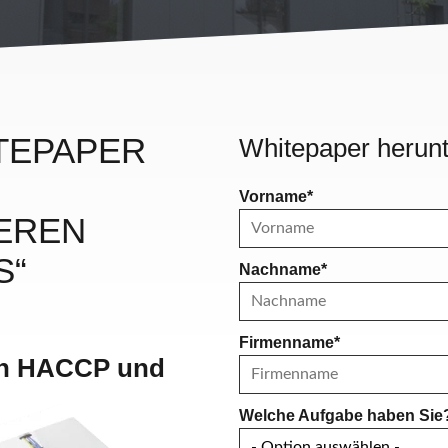
ITEPAPER
Whitepaper herunt
Vorname
*
EREN
S“
Nachname
*
Firmenname
*
von HACCP und
Welche Aufgabe haben Sie