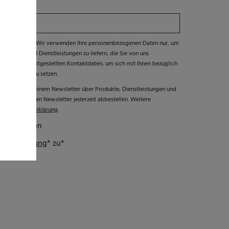
häre zu schützen. Wir verwenden Ihre personenbezogenen Daten nur, um
Produkte und Dienstleistungen zu liefern, die Sie von uns
von Ihnen bereitgestellten Kontaktdaten, um sich mit Ihnen bezüglich
 Verbindung zu setzen.
em gerne mit einem Newsletter über Produkte, Dienstleistungen und
e können diesen Newsletter jederzeit abbestellen. Weitere
r
Datenschutzerklärung
.
ter erhalten
utzerklärung
* zu
*