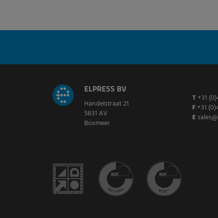
ELPRESS BV
T
+31 (0)
Handelstraat 21
F
+31 (0)
5831 AV
E
sales@
Boxmeer