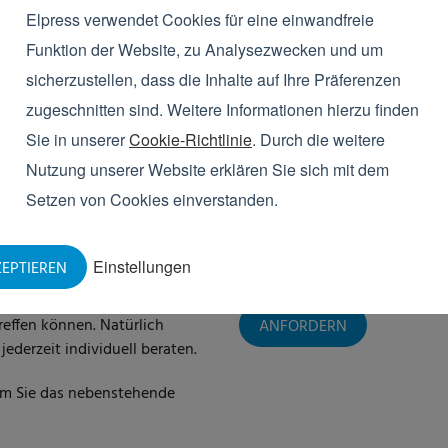
E-Mail
*
Elpress verwendet Cookies für eine einwandfreie
Funktion der Website, zu Analysezwecken und um
sicherzustellen, dass die Inhalte auf Ihre Präferenzen
Elpress setzt alles daran, Ihre Privatsp
Ihren Account zu verwalten und Ihnen die 
zugeschnitten sind. Weitere Informationen hierzu finden
angefordert haben. Elpress benötigt die 
Sie in unserer
Cookie-Richtlinie
. Durch die weitere
unserer Produkte und Dienstleistungen in
Nutzung unserer Website erklären Sie sich mit dem
Von Zeit zu Zeit möchten wir Sie außerd
s Reinigungssystem.
andere Neuentwicklungen informieren. Si
Setzen von Cookies einverstanden.
Informationen hierzu finden Sie in unsere
Ja, ich möchte den Newslet
aren Überblick über die
Einstellungen
EPTIEREN
 damit Sie bei der
Ja, ich stimme der
Datensch
 geeigneten
effen können. Natürlich
jederzeit individuell beraten.
em Sie das nebenstehende