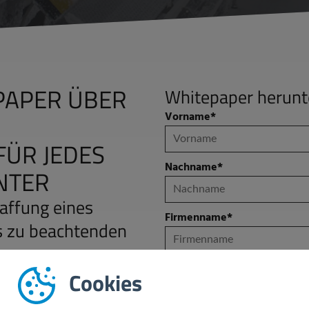
PAPER ÜBER
Whitepaper herunt
Vorname
*
FÜR JEDES
Nachname
*
NTER
haffung eines
Firmenname
*
s zu beachtenden
Welche Aufgabe haben Sie?
Cookies