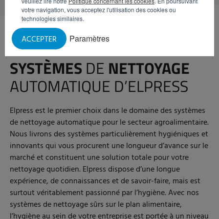
veuillez lire notre
Politique concernant les cookies
. En poursuivant
votre navigation, vous acceptez l'utilisation des cookies ou
technologies similaires.
Paramètres
ACCEPTER
SYSTÈMES
DE
NETTOYAGE
AUTOMATIQUE D’ELPRESS
Elpress est le premier choix dans le domaine des systèmes
de nettoyage automatique pour le secteur agroalimentaire.
Nous livrons des systèmes particulièrement hygiéniques et
innovants qui vous procurent une longueur d’avance sur le
marché et constituent une solution totale pour votre
nettoyage quotidien. Elpress dispose d’une longue
expérience, de connaissances et de savoir-faire, mais est
surtout véritablement passionné par l’hygiène. Avec nos
systèmes de nettoyage sûrs sur le plan alimentaire,
l’hygiène au sein de votre entreprise est portée à un niveau