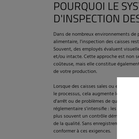
POURQUOI LE SY
D'INSPECTION DES
Dans de nombreux environnements de pr
alimentaire, l'inspection des caisses re
Souvent, des employés évaluent visuelle
et/ou intacte. Cette approche est non s
coûteuse, mais elle constitue également
de votre production.
Lorsque des caisses sales ou endommag
le processus, cela augmente le risque d
d'arrêt ou de problèmes de qualité. Dan
réglementaire s'intensifie : les audits 
plus souvent un contrôle démontrable e
de la qualité. Sans enregistrement numériq
conformer à ces exigences.