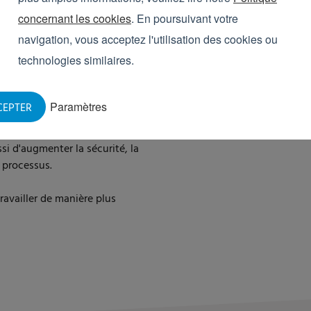
 des risques logistiques. Dans
concernant les cookies
. En poursuivant votre
treposage, une seule caisse
navigation, vous acceptez l'utilisation des cookies ou
 des piles et même un effet
technologies similaires.
s palettes.
ction entièrement
Paramètres
CEPTER
ules les caisses réellement
ivante. Cela permet non
si d'augmenter la sécurité, la
u processus.
ravailler de manière plus