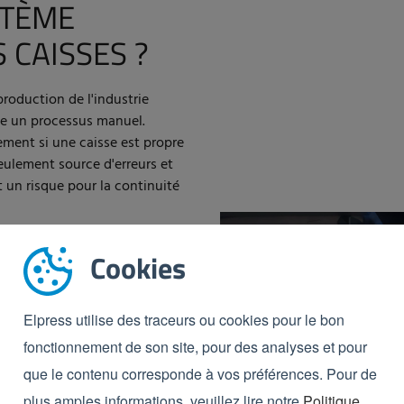
STÈME
 CAISSES ?
oduction de l'industrie
ste un processus manuel.
ment si une caisse est propre
eulement source d'erreurs et
 un risque pour la continuité
ées passent inaperçues dans
Cookies
e contamination croisée,
s le même temps, la pression
HACCP et ISO exigent de plus en
Elpress utilise des traceurs ou cookies pour le bon
t documenté de l'hygiène et
fonctionnement de son site, pour des analyses et pour
ue, il est difficile de se
que le contenu corresponde à vos préférences. Pour de
plus amples informations, veuillez lire notre
Politique