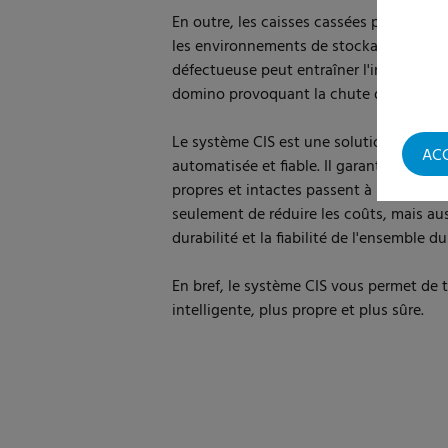
En outre, les caisses cassées présentent
les environnements de stockage et d'en
défectueuse peut entraîner l'instabilité
domino provoquant la chute de plusieur
Le système CIS est une solution d'inspe
AC
automatisée et fiable. Il garantit que se
propres et intactes passent à l'étape su
seulement de réduire les coûts, mais aus
durabilité et la fiabilité de l'ensemble d
En bref, le système CIS vous permet de t
intelligente, plus propre et plus sûre.