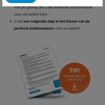
U
voorkomt dat u een gehaaste beslissing neemt
met als gevolg dat u de verkeerde krattenwasser
voor uw bedrijf kiest
U zet
een volgende stap in het kiezen van de
perfecte krattenwasser
voor uw bedrijf.