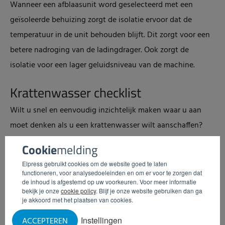
Wanneer een afblaasunit word geselecteerd met een
geïsoleerde behuizing zorgt de isolatie ervoor dat de
temperatuur in de unit behouden blijft. Dit zorgt voor een
betere nadroging van de ladingdrager. Ook zorgt de
isolatie voor een lager geluidsniveau van de machine.
Krattenwasser checklist
Wilt u snel en eenvoudig inzichtelijk maken waar u aan
moet denken als u een krattenwasser wilt aanschaffen?
Vul dan de checklist
‘Aandachtspunten bij aanschaf van
Cookie
melding
een krattenwasser’
in. De checklist levert u het volgende
Elpress gebruikt cookies om de website goed te laten
op:
functioneren, voor analysedoeleinden en om er voor te zorgen dat
de inhoud is afgestemd op uw voorkeuren. Voor meer informatie
bekijk je onze
cookie policy
. Blijf je onze website gebruiken dan ga
Beter inzicht in de variabelen die meespelen
bij
je akkoord met het plaatsen van cookies.
het selecteren van een krattenwasser
Instellingen
ACCEPTEREN