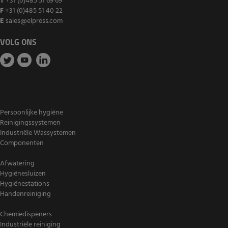
T
+31 (0)485 51 69 69
F
+31 (0)485 51 40 22
E
sales@elpress.com
VOLG ONS
Persoonlijke hygiëne
Reinigingssystemen
Industriële Wassystemen
Componenten
Afwatering
Hygiënesluizen
Hygiënestations
Handenreiniging
Chemiedispeners
Industriële reiniging