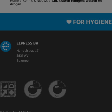
Home
/
Kennis & Nieuws
/
CBL kratten reinigen: wassen en
drogen
FOR HYGIENE
ELPRESS BV
Handelstraat 21
5831 AV
Boxmeer