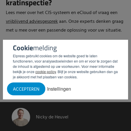
kratinspectie?
Lees meer over het CIS-systeem en eCloud of vraag een
vrijblijvend adviesgesprek
aan. Onze experts denken graag
met u mee over een passende oplossing voor uw situatie.
Cookie
melding
Persoonlijk advies aanvragen
Elpress gebruikt cookies om de website goed te laten
functioneren, voor analysedoeleinden en om er voor te zorgen dat
de inhoud is afgestemd op uw voorkeuren. Voor meer informatie
bekijk je onze
cookie policy
. Blijf je onze website gebruiken dan ga
je akkoord met het plaatsen van cookies.
Instellingen
ACCEPTEREN
Nicky de Heuvel