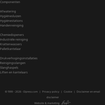
Componenten
Afwatering
Hygiënesluizen
Hygiënestations
Handenreiniging
Chemiedispeners
Industriële reiniging
Krattenwassers
Palletkantelaar
Drukverhogingsinstallaties
Reinigingsslangen
Slanghaspels
Liften en kantelaars
© 1999 - 2026 -
Elpress.com
Privacy policy
Cookie
Disclaimer en email
disclaimer
Website
&
marketing