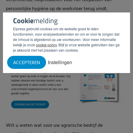
verschillende hulpmiddelen voor het toepassen van
persoonlijke hygiëne op de werkvloer terug vindt.
Download deze
speciale toolkit
makkelijk en snel via
Cookie
melding
onderstaande button.
Elpress gebruikt cookies om de website goed te laten
functioneren, voor analysedoeleinden en om er voor te zorgen dat
de inhoud is afgestemd op uw voorkeuren. Voor meer informatie
bekijk je onze
cookie policy
. Blijf je onze website gebruiken dan ga
je akkoord met het plaatsen van cookies.
Instellingen
ACCEPTEREN
Wilt u weten wat voor uw agrarische bedrijf de