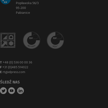
Popławska 56/3
95-200
Pabianice
T
+48 (0) 536 00 00 36
F
+31 (0)485 514022
E
rt@elpress.com
ŚLEDŹ NAS