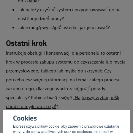
on składa?
Jak należy czyścić system i przygotowywać go na
następny dzień pracy?
Jakie mogą wystąpić usterki i jak je usuwać?
Ostatni krok
Instrukcje obsługi i konserwacji dla personelu to ostatni
krok w procesie zakupu systemu do czyszczenia lub mycia
przemysłowego, takiego jak myjka do skrzynek. Czy
potrzebujesz więcej informacji na temat całego procesu
zakupu i tego, dlaczego warto zasięgnąć porady
specjalisty? Pobierz białą księgę „
Najlepszy wybór, jeśli
chodzi o myjki do skrzyń
”.
Cookies
Elpress używa plików cookie, aby zapewnić prawidłowe działanie
witryny, do celów analitycznych oraz do dostosowania treści w