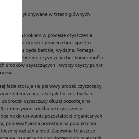
st często wykonywane w trzech głównych
t pierwszym krokiem w procesie czyszczenia i
ego brudu i kurzu z powierzchni i sprzętu.
tapy procesu będą bardziej wydajne. Pomaga
nie do głębszego czyszczenia bez konieczności
h środków czyszczących i tworzy czysty punkt
rocesu.
tej fazie stosuje się pianowy środek czyszczący,
ywe zabrudzenia, takie jak tłuszcz, białka i
, że środek czyszczący dłużej pozostaje na
ąc intensywne i dokładne czyszczenie.
 idealne do usuwania pozostałości organicznych,
ałka, ponieważ piana pozostaje na powierzchni
uteczniej rozluźnia brud. Zapewnia to jeszcze
szczenie, nawet w trudno dostępnych miejscach.