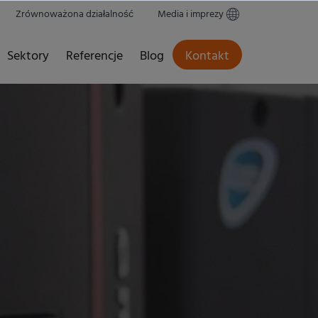
Zrównoważona działalność
Media i imprezy
Sektory
Referencje
Blog
Kontakt