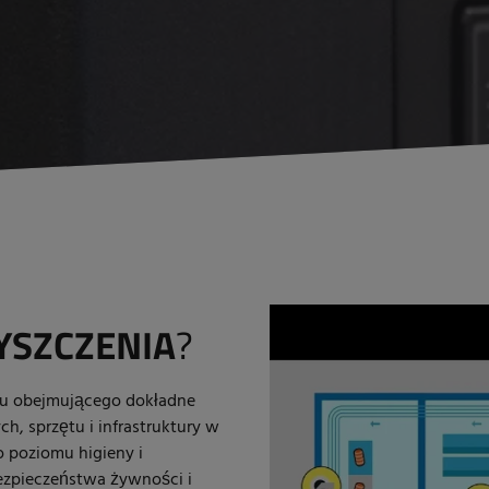
YSZCZENIA
?
esu obejmującego dokładne
h, sprzętu i infrastruktury w
o poziomu higieny i
ezpieczeństwa żywności i