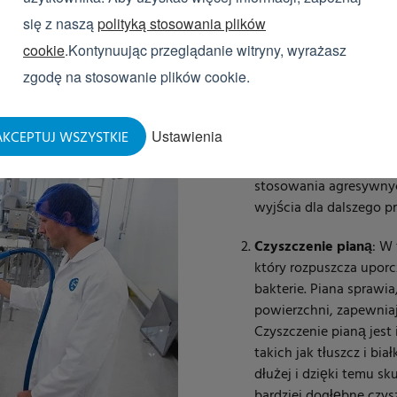
się z naszą
polityką stosowania plików
Czyszczenie przemysłowe
je
cookie
.Kontynuując przeglądanie witryny, wyrażasz
etapach:
zgodę na stosowanie plików cookie.
Płukanie
: Płukanie jes
obejmuje usuwanie luźn
Ustawienia
KCEPTUJ WSZYSTKIE
Dzięki temu kolejne e
przygotować powierzch
stosowania agresywnyc
wyjścia dla dalszego p
Czyszczenie pianą
: W 
który rozpuszcza uporcz
bakterie. Piana sprawia
powierzchni, zapewniaj
Czyszczenie pianą jest
takich jak tłuszcz i bi
dłużej i dzięki temu sk
bardziej dogłębne czy