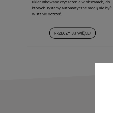
ukierunkowane czyszczenie w obszarach, do
których systemy automatyczne mogą nie być
w stanie dotrzeć.
PRZECZYTAJ WIĘCEJ