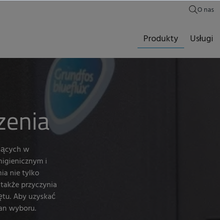
O nas
Produkty
Usługi
zenia
ających w
igienicznym i
a nie tylko
także przyczynia
ętu. Aby uzyskać
lan wyboru.