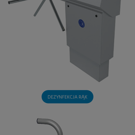
DEZYNFEKCJA RĄK