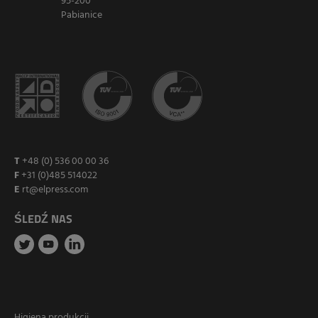
95-200
Pabianice
T
+48 (0) 536 00 00 36
F
+31 (0)485 514022
E
rt@elpress.com
ŚLEDŹ NAS
Higiena produkcji