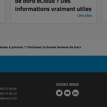
de bord eCloud ? Des
informations vraiment utiles
s
Lire plus
aisses à poisson ? Choisissez la bonne laveuse de bacs
SUIVEZ NOUS
485 51 69 69
485 51 40 22
elpress.com