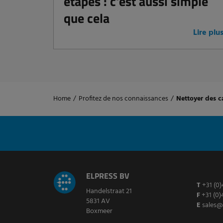
étapes : c'est aussi simple
que cela
Lire plu
Home
/
Profitez de nos connaissances
/
Nettoyer des c
ELPRESS BV
T
+31 (0)
Handelstraat 21
F
+31 (0)
5831 AV
E
sales@
Boxmeer