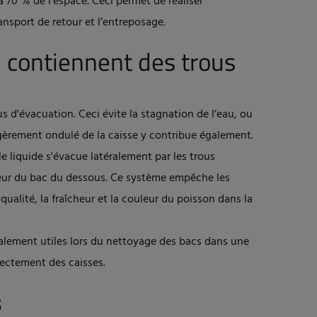
 70 % de l’espace. Ceci permet de réaliser
nsport de retour et l’entreposage.
n contiennent des trous
s d'évacuation. Ceci évite la stagnation de l’eau, ou
légèrement ondulé de la caisse y contribue également.
e liquide s'évacue latéralement par les trous
ieur du bac du dessous. Ce système empêche les
a qualité, la fraîcheur et la couleur du poisson dans la
alement utiles lors du nettoyage des bacs dans une
irectement des caisses.
s