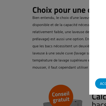
Choix pour une ou d
Bien entendu, le choix d’une laveuse à une
disponible et de la capacité nécessaire. Si le
relativement faible, une laveuse de bacs av
prélavage) est aussi une option. En tant qu'ut
que les bacs nécessitent un deuxième lavage
laveuse à une seule cuve (lavage sans zone de 
température de lavage supérieure et plus lon
mousser, il faut cependant utiliser un produi
AC