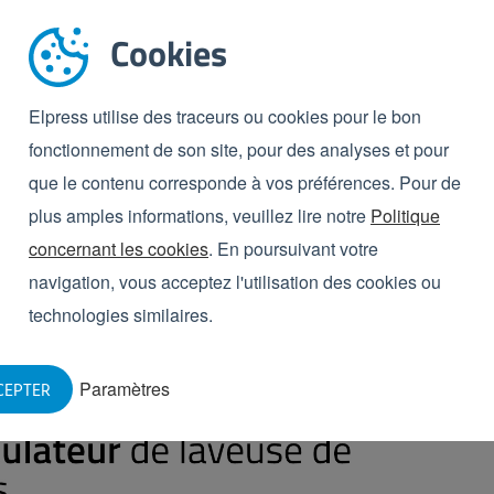
eux cuves
Cookies
 ou à deux cuves dépend également du budget
 budget est limité ou si le nombre de bacs à laver est
Elpress utilise des traceurs ou cookies pour le bon
ec uniquement une zone de lavage principal (donc sans
fonctionnement de son site, pour des analyses et pour
ilisateur, vous devez être conscient qu’il est possible
que le contenu corresponde à vos préférences. Pour de
 pour être totalement propres. Si vous optez pour une
plus amples informations, veuillez lire notre
Politique
prélavage), il est conseillé de régler une
concernant les cookies
. En poursuivant votre
gue durée de séjour. Pour empêcher les protéines de
navigation, vous acceptez l'utilisation des cookies ou
t chimique spécifique.
technologies similaires.
Paramètres
CEPTER