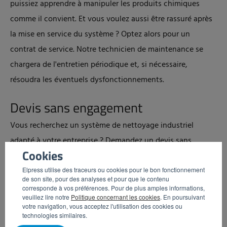
puissiez apprendre à manipuler les produits chimiques
comme il convient. Et vous voulez aussi être rassuré après
la mise en service du système ? Optez alors pour un
contrat de service. Notre technicien de maintenance se
chargera de l'entretien périodique et, si nécessaire,
résoudra les éventuels dysfonctionnements.
Devis sans engagement
Vous recherchez un système de nettoyage industriel
adapté à votre entreprise ? Demandez un devis sans
Cookies
engagement.
Elpress utilise des traceurs ou cookies pour le bon fonctionnement
de son site, pour des analyses et pour que le contenu
corresponde à vos préférences. Pour de plus amples informations,
veuillez lire notre
Politique concernant les cookies
. En poursuivant
votre navigation, vous acceptez l'utilisation des cookies ou
technologies similaires.