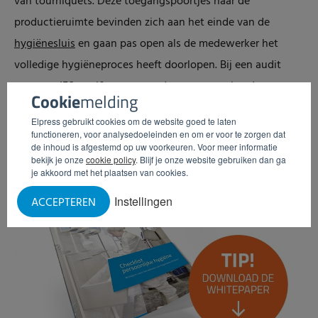
van tourniquets. Deze toegangspoortjes naar de
productieruimte bevinden zich aan het einde van de
hygiënesluis
en gaan pas open als de medewerker het
volledige hygiëneproces heeft doorlopen. Bij een audit
voor een IFS certificaat vormt deze gecontroleerde
Cookie
melding
toegang een waarborg voor de persoonlijke hygiëne.
Elpress gebruikt cookies om de website goed te laten
functioneren, voor analysedoeleinden en om er voor te zorgen dat
Checklist voor persoonlijke hygiëne
de inhoud is afgestemd op uw voorkeuren. Voor meer informatie
bekijk je onze
cookie policy
. Blijf je onze website gebruiken dan ga
je akkoord met het plaatsen van cookies.
Instellingen
ACCEPTEREN