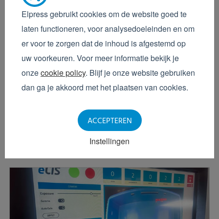
Elpress gebruikt cookies om de website goed te
Maarten de Geus
Automatische kratinspectie
laten functioneren, voor analysedoeleinden en om
er voor te zorgen dat de inhoud is afgestemd op
is onmisbaar in de
uw voorkeuren. Voor meer informatie bekijk je
voedingsmiddelenindustrie
onze
cookie policy
. Blijf je onze website gebruiken
dan ga je akkoord met het plaatsen van cookies.
In de voedingsmiddelenindustrie draait alles om
hygiëne, veiligheid en continuïteit. Toch zien we dat
in veel bedrijven de inspectie van kratten nog steeds
ACCEPTEREN
handmatig gebeurt. Een medewerker...
Instellingen
Verder lezen