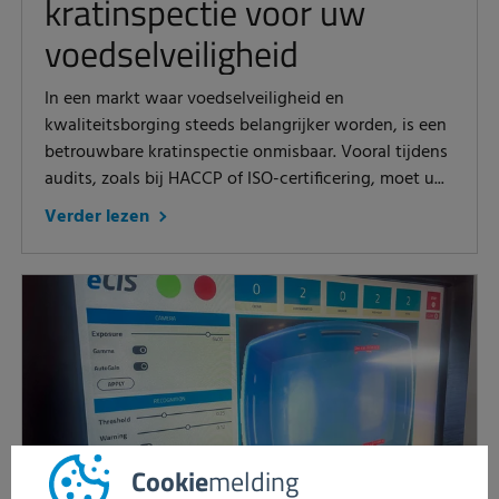
kratinspectie voor uw
voedselveiligheid
In een markt waar voedselveiligheid en
kwaliteitsborging steeds belangrijker worden, is een
betrouwbare kratinspectie onmisbaar. Vooral tijdens
audits, zoals bij HACCP of ISO-certificering, moet u...
Verder lezen
Cookie
melding