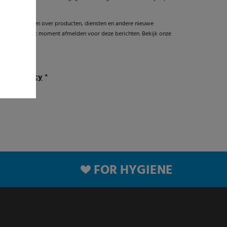
 graag informeren over producten, diensten en andere nieuwe
e kunt je op elk moment afmelden voor deze berichten. Bekijk onze
ntvangen
ivacy policy
*
FOR HYGIENE