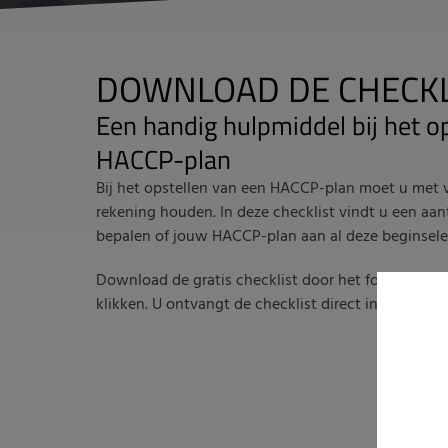
DOWNLOAD DE CHECKL
Een handig hulpmiddel bij het o
HACCP-plan
Bij het opstellen van een HACCP-plan moet u met v
rekening houden.
In deze checklist vindt u een a
bepalen of jouw HACCP-plan aan al deze beginsele
Download de gratis checklist door het formulier in
klikken. U ontvangt de checklist direct in uw mailb