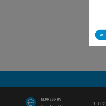
AC
ELPRESS BV
T
+31 (0)