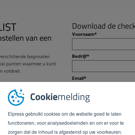
IST
Download de check
Voornaam
*
pstellen van een
Bedrijf
*
erschillende beginselen
antal punten waarmee u kunt
n voldoet.
Email
*
 te vullen en op verzenden te
ox.
Cookie
melding
Telefoonnummer
*
Elpress gebruikt cookies om de website goed te laten
Elpress doet er alles aan om jouw privac
functioneren, voor analysedoeleinden en om er voor te
gegevens alleen gebruiken om jouw accoun
zorgen dat de inhoud is afgestemd op uw voorkeuren.
ons hebt aangevraagd. Elpress heeft de 