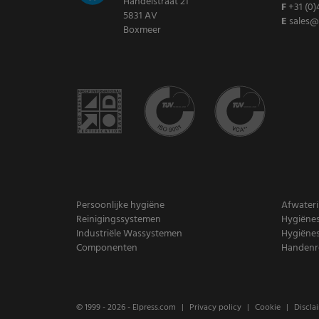
Handelstraat 21
F
+31 (0)
5831 AV
E
sales@
Boxmeer
Persoonlijke hygiëne
Afwater
Reinigingssystemen
Hygiënes
Industriële Wassystemen
Hygiënes
Componenten
Handenre
© 1999 - 2026 -
Elpress.com
Privacy policy
Cookie
Discla