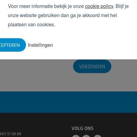
nemen over onze producten en diensten.
Voor meer informatie bekijk je onze
cookie policy
. Blijf je
Van tijd tot tijd willen we je daarnaast
onze website gebruiken dan ga je akkoord met het
ontwikkelingen d.m.v. een nieuwsbrief. J
plaatsen van cookies.
privacy policy
voor meer informatie.
Ja, ik wil de nieuwsbrief o
Instellingen
CEPTEREN
Ja, ik ga akkoord met de
pr
.
VOLG ONS
485 51 69 69