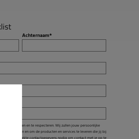
list
Achternaam
*
y te beschermen en te respecteren. Wij zullen jouw persoonlijke
t te beheren en om de producten en services te leveren die jij bij
door jou verstrekte contactgegevens nodig om contact met je op te