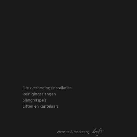
Drukverhogingsinstallaties
Reinigingsslangen
Slanghaspels
Liften en kantelaars
Website
&
marketing