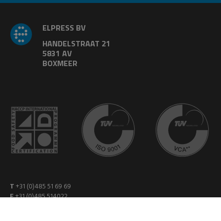
ELPRESS BV
HANDELSTRAAT 21
5831 AV
BOXMEER
T
+31 (0)485 51 69 69
F
+31 (0)485 514022
E
sales@elpress.com