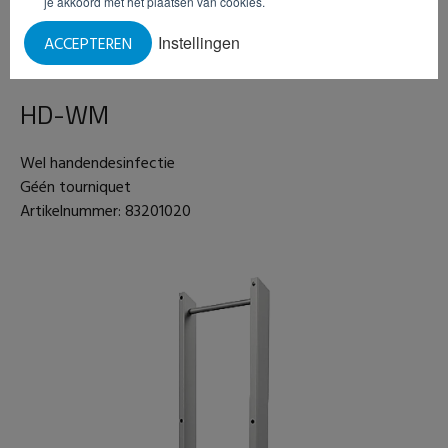
je akkoord met het plaatsen van cookies.
Instellingen
ACCEPTEREN
HD-WM
Wel handendesinfectie
Géén tourniquet
Artikelnummer: 83201020