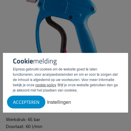
Cookie
melding
Elpress gebruikt cookies om de website goed te laten
functioneren, voor analysedoeleinden en om er voor te zorgen dat
de inhoud is afgestemd op uw voorkeuren. Voor meer informatie
bekijk je onze
cookie policy
. Blijf je onze website gebruiken dan ga
je akkoord met het plaatsen van cookies.
Instellingen
ACCEPTEREN
Spuitpistool RL60
Werkdruk: 65 bar
Doorlaat: 60 l/min