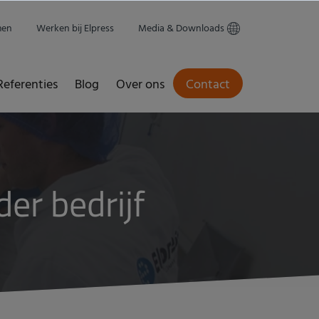
men
Werken bij Elpress
Media & Downloads
Referenties
Blog
Over ons
Contact
er bedrijf