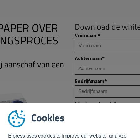
PAPER OVER
Download de whit
GINGSPROCES
Voornaam
*
Achternaam
*
ij aanschaf van een
Bedrijfsnaam
*
Wat is uw functie?
Cookies
Email
*
Elpress uses cookies to improve our website, analyze