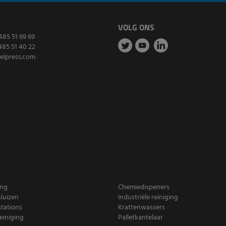
VOLG ONS
485 51 69 69
485 51 40 22
elpress.com
ing
Chemiedispeners
luizen
Industriële reiniging
tations
Krattenwassers
iniging
Palletkantelaar