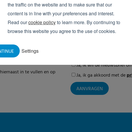
the traffic on the website and to make sure that our
Elpress doet er alles aan om jouw privac
content is in line with your preferences and interest.
gegevens alleen gebruiken om jouw accoun
ons hebt aangevraagd. Elpress heeft de 
Read our
cookie policy
to learn more. By continuing to
nemen over onze producten en diensten.
browse this website you agree to the use of cookies.
verzichtelijk voor u op een
aanschaf van uw optimale
Van tijd tot tijd willen we je daarnaast
ontwikkelingen d.m.v. een nieuwsbrief. J
Settings
NTINUE
ijd rekenen op een advies op
privacy policy
voor meer informatie.
Ja, ik wil de nieuwsbrief o
iernaast in te vullen en op
Ja, ik ga akkoord met de
pr