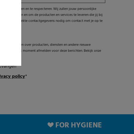
y te beschermen en te respecteren. Wij zullen jouw persoonlijke
t te beheren en om de producten en services te leveren die jij bij
door jou verstrekte contactgegevens nodig om contact met je op te
 graag informeren over producten, diensten en andere nieuwe
e kunt je op elk moment afmelden voor deze berichten. Bekijk onze
ntvangen
ivacy policy
*
FOR HYGIENE