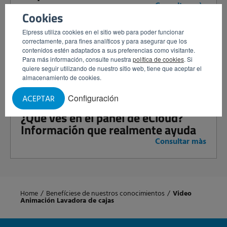
Consultar màs
Cookies
Elpress utiliza cookies en el sitio web para poder funcionar
correctamente, para fines analíticos y para asegurar que los
Implantación de eCloud en 2 pasos:
contenidos estén adaptados a sus preferencias como visitante.
así de sencillo
Para más información, consulte nuestra
política de cookies
. Si
quiere seguir utilizando de nuestro sitio web, tiene que aceptar el
Consultar màs
almacenamiento de cookies.
Configuración
ACEPTAR
¿Qué ves en el panel de eCloud?
Información que realmente ayuda
Consultar màs
Home
/
Benefíciese de nuestros conocimientos
/
Video
Animación Lavadora de cajas