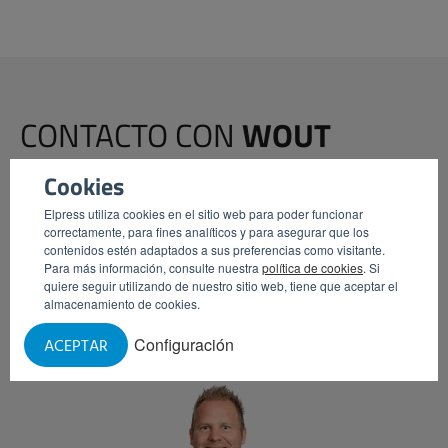
CONTACTO CON
WOUT
Cookies
¿Quisiera hablar con nosotros, totalmente libre de
compromiso, sobre los dispositivos prácticos que
Elpress utiliza cookies en el sitio web para poder funcionar
ofrecemos? Estoy a su disposición para concertar una cita.
correctamente, para fines analíticos y para asegurar que los
contenidos estén adaptados a sus preferencias como visitante.
Para más información, consulte nuestra
política de cookies
. Si
quiere seguir utilizando de nuestro sitio web, tiene que aceptar el
PROGRAMAR CITA
LLÁMEME
almacenamiento de cookies.
Configuración
ACEPTAR