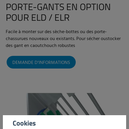
PORTE-GANTS EN OPTION
POUR ELD / ELR
Facile à monter sur des sèche-bottes ou des porte-
chassurues nouveaux ou existants. Pour sécher oustocker
des gant en caoutchouch robustes
DEMANDE D'INFORMATIONS
Cookies