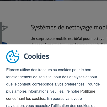
Systèmes de nettoyage mobi
Un surpresseur mobile est idéal pour nettoyer l
d’accès. Après l’activation, la pompe porte l’ea
correcte.
Cookies
VOIR PRODUIT
Elpress utilise des traceurs ou cookies pour le bon
fonctionnement de son site, pour des analyses et pour
que le contenu corresponde à vos préférences. Pour de
plus amples informations, veuillez lire notre
Politique
concernant les cookies
. En poursuivant votre
 surpresseur mobile de 150
navigation, vous acceptez l'utilisation des cookies ou