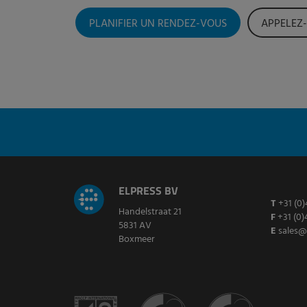
PLANIFIER UN RENDEZ-VOUS
APPELEZ
ELPRESS BV
T
+31 (0)
Handelstraat 21
F
+31 (0)
5831 AV
E
sales@
Boxmeer