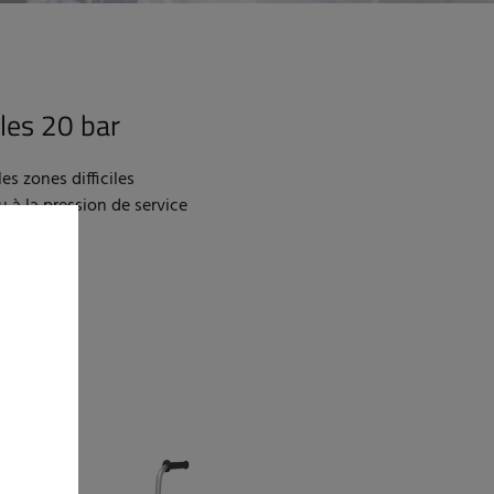
les 20 bar
es zones difficiles
u à la pression de service