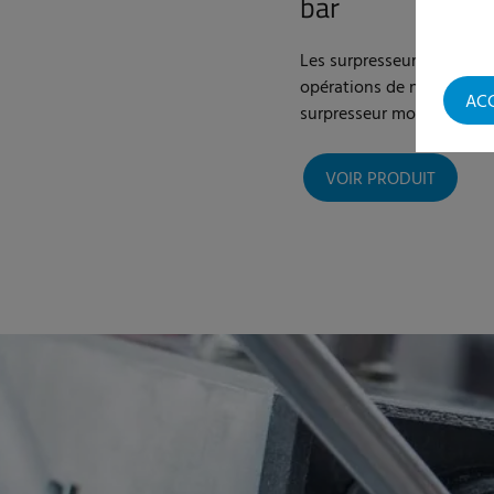
bar
Les surpresseurs mobiles 
opérations de nettoyage 
AC
surpresseur mobile d'Elpre
VOIR PRODUIT