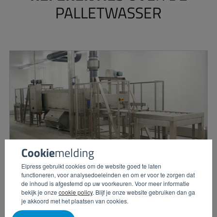
PALLETWASSER
Cookie
melding
Elpress gebruikt cookies om de website goed te laten
functioneren, voor analysedoeleinden en om er voor te zorgen dat
Edeka Suedwest Fleisch | Elpress
de inhoud is afgestemd op uw voorkeuren. Voor meer informatie
bekijk je onze
cookie policy
. Blijf je onze website gebruiken dan ga
je akkoord met het plaatsen van cookies.
Bekijk de producten die Elpress heeft geïnstalleerd