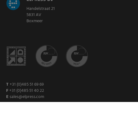
Handelstraat 21
5831 AV
Boxmeer
T
+31 (0)485 51 69 69
F
+31 (0)485 51 40 22
E
sales@elpress.com
VOLG ONS