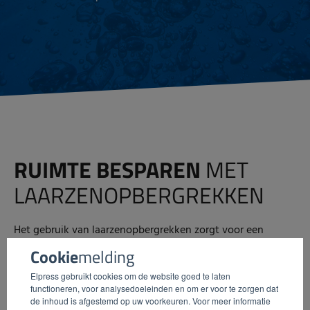
RUIMTE BESPAREN
MET
LAARZENOPBERGREKKEN
Het gebruik van laarzenopbergrekken zorgt voor een
efficiënte en opgeruimde werkomgeving. De
Cookie
melding
laarzenopbergrekken
bieden een oplossing voor het
Elpress gebruikt cookies om de website goed te laten
opbergen van laarzen in verticale posities, waardoor
functioneren, voor analysedoeleinden en om er voor te zorgen dat
vloerruimte vrijkomt. Dit resulteert in een geordende en
de inhoud is afgestemd op uw voorkeuren. Voor meer informatie