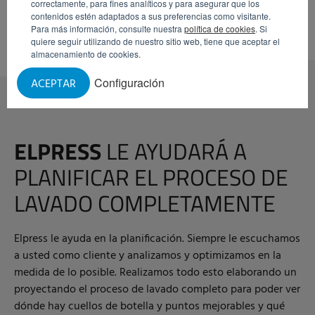
correctamente, para fines analíticos y para asegurar que los
contenidos estén adaptados a sus preferencias como visitante.
Para más información, consulte nuestra
política de cookies
. Si
quiere seguir utilizando de nuestro sitio web, tiene que aceptar el
almacenamiento de cookies.
Configuración
ACEPTAR
ELPRESS
LE AYUDARÁ A
PLANIFICAR EL PROCESO DE
LAVADO COMPLETAMENTE
Elpress le ayuda en la planificación. Siempre le escuchamos
a usted como cliente y analizamos y optimizamos en la
medida de lo posible. Realizamos todo esto elaborando un
proyectando el proceso de lavado completo para poder ver
dónde hay cuellos de botella y puntos mejorables y qué