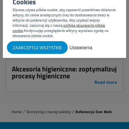
Cookies
Elpress używa plików cookie, aby zapewnić prawidłowe działanie
witryny, do celów analitycznych oraz do dostosowania treści w
witrynie do preferencji użytkownika. Aby uzyskać więcej
Razem silniejsi w kontroli
informacji, zapoznaj się z naszą
polityką stosowania plików
zanieczyszczeń: Elpress i JASM
cookie
.Kontynuując przeglądanie witryny, wyrażasz zgodę na
łączą siły
stosowanie plików cookie.
Read more
Ustawienia
ZAAKCEPTUJ WSZYSTKIE
Akcesoria higieniczne: zoptymalizuj
procesy higieniczne
Read more
Home
/
Skorzystaj z naszej wiedzy
/
Referencja Den Berk