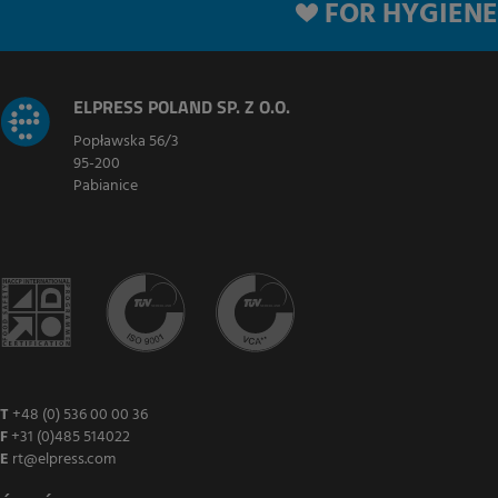
FOR HYGIENE
ELPRESS POLAND SP. Z O.O.
Popławska 56/3
95-200
Pabianice
T
+48 (0) 536 00 00 36
F
+31 (0)485 514022
E
rt@elpress.com