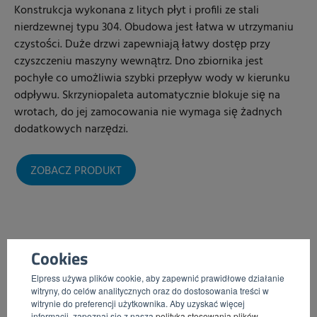
Konstrukcja wykonana z litych płyt i profili ze stali
nierdzewnej typu 304. Obudowa jest łatwa w utrzymaniu
czystości. Duże drzwi zapewniają łatwy dostęp przy
czyszczeniu maszyny wewnątrz. Dno zbiornika jest
pochyłe co umożliwia szybki przepływ wody w kierunku
odpływu. Skrzyniopaleta automatycznie blokuje się na
wrotach, do jej zamocowania nie wymaga się żadnych
dodatkowych narzędzi.
ZOBACZ PRODUKT
Cookies
Elpress używa plików cookie, aby zapewnić prawidłowe działanie
witryny, do celów analitycznych oraz do dostosowania treści w
witrynie do preferencji użytkownika. Aby uzyskać więcej
informacji, zapoznaj się z naszą
polityką stosowania plików