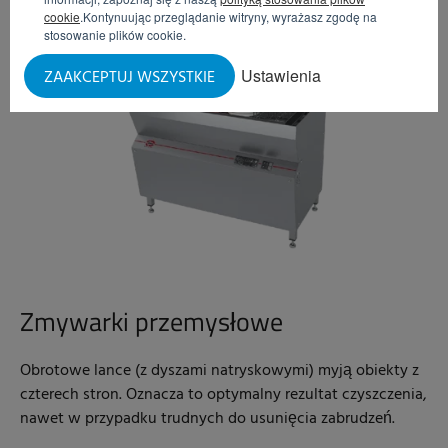
cookie
.Kontynuując przeglądanie witryny, wyrażasz zgodę na
stosowanie plików cookie.
Ustawienia
ZAAKCEPTUJ WSZYSTKIE
Zmywarki przemysłowe
Obrotowe lance (z dyszami natryskowymi) myją obiekty z
czterech stron. Oznacza to optymalny rezultat czyszczenia,
nawet w przypadku trudnych do usunięcia zabrudzeń.