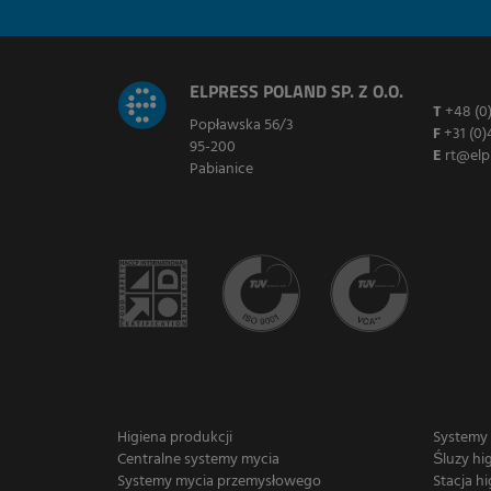
ELPRESS POLAND SP. Z O.O.
T
+48 (0
Popławska 56/3
F
+31 (0)
95-200
E
rt@elp
Pabianice
Higiena produkcji
Systemy
Centralne systemy mycia
Śluzy hi
Systemy mycia przemysłowego
Stacja hi