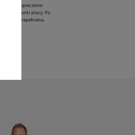
siada zabezpieczenie
erylne warunki pracy. Po
matycznie napełniana.