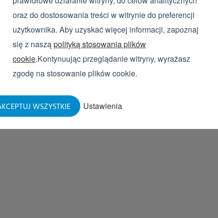
prawidłowe działanie witryny, do celów analitycznych
system gwarantuje ciągłość pracy. Bramka po
oraz do dostosowania treści w witrynie do preferencji
przed rozpryskiwaniem cieczy, co zapewnia st
użytkownika. Aby uzyskać więcej informacji, zapoznaj
dwudziestu pięciu użyciach, wanna jest auto
się z naszą
polityką stosowania plików
cookie
.Kontynuując przeglądanie witryny, wyrażasz
ZOBACZ PRODUKT
zgodę na stosowanie plików cookie.
Ustawienia
KCEPTUJ WSZYSTKIE