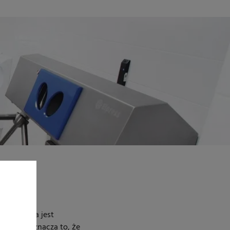
szw, która jest
jącym. Oznacza to, że