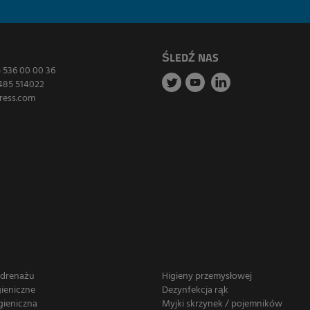
ŚLEDŹ NAS
) 536 00 00 36
485 514022
ress.com
 drenażu
Higieny przemysłowej
gieniczne
Dezynfekcja rąk
gieniczna
Myjki skrzynek / pojemników