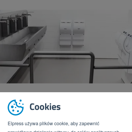
Cookies
Dezynfekcja podeszw
DZD to bramka z basenem do dezynfekcji pode
Elpress używa plików cookie, aby zapewnić
automatycznie napełniana środkiem dezynfeku