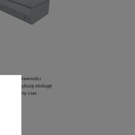
wyższej sprawności
możliwia szybszą obsługę
niepotrzebny czas