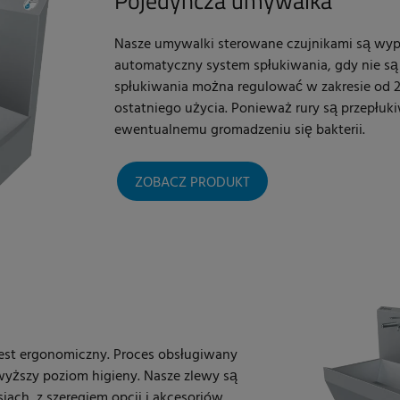
Pojedyncza umywalka
Nasze umywalki sterowane czujnikami są wy
automatyczny system spłukiwania, gdy nie są
spłukiwania można regulować w zakresie od 2
ostatniego użycia. Ponieważ rury są przepłuk
ewentualnemu gromadzeniu się bakterii.
ZOBACZ PRODUKT
jest ergonomiczny. Proces obsługiwany
wyższy poziom higieny. Nasze zlewy są
ach, z szeregiem opcji i akcesoriów.