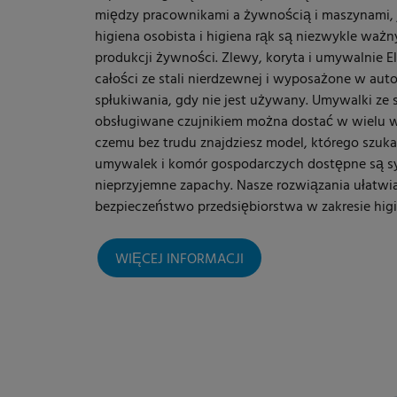
między pracownikami a żywnością i maszynami, 
higiena osobista i higiena rąk są niezwykle waż
produkcji żywności. Zlewy, koryta i umywalnie 
całości ze stali nierdzewnej i wyposażone w au
spłukiwania, gdy nie jest używany. Umywalki ze s
obsługiwane czujnikiem można dostać w wielu we
czemu bez trudu znajdziesz model, którego szuka
umywalek i komór gospodarczych dostępne są sy
nieprzyjemne zapachy. Nasze rozwiązania ułatwi
bezpieczeństwo przedsiębiorstwa w zakresie hig
WIĘCEJ INFORMACJI