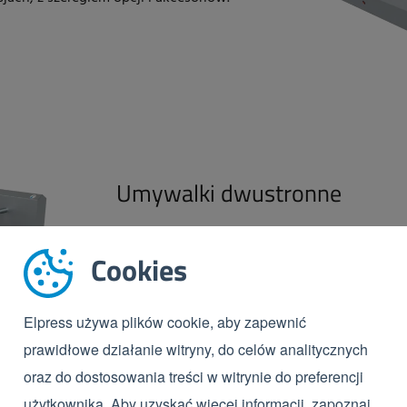
Umywalki dwustronne
Zlewy podwójne umożliwiają zachowanie naj
Cookies
procesów higienicznych. Takie rozwiązanie u
większej liczby osób, a tym samym ogranicza 
oczekiwania.
Elpress używa plików cookie, aby zapewnić
prawidłowe działanie witryny, do celów analitycznych
ZOBACZ PRODUKT
oraz do dostosowania treści w witrynie do preferencji
użytkownika. Aby uzyskać więcej informacji, zapoznaj