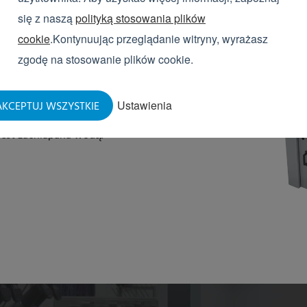
się z naszą
polityką stosowania plików
cookie
.Kontynuując przeglądanie witryny, wyrażasz
zgodę na stosowanie plików cookie.
zarką do rąk
szarkami do rąk zapewniają maksymalny
Ustawienia
KCEPTUJ WSZYSTKIE
yson Airblade Tap suszenie rąk trwa najwyżej
 jest zachlapana wodą.