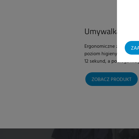
Umywalka z sus
Ergonomiczne zlewy z su
ZAA
poziom higieny. Dzięki D
12 sekund, a podłoga nie
ZOBACZ PRODUKT