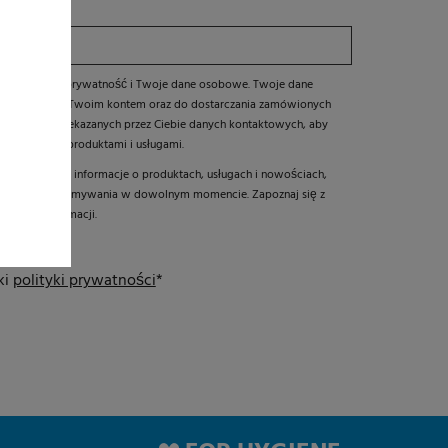
chronić Twoją prywatność i Twoje dane osobowe. Twoje dane
 zarządzania Twoim kontem oraz do dostarczania zamówionych
 potrzebuje przekazanych przez Ciebie danych kontaktowych, aby
starczanymi produktami i usługami.
 przekazywać informacje o produktach, usługach i nowościach,
wać z jego otrzymywania w dowolnym momencie. Zapoznaj się z
 więcej informacji.
etyn
ki
polityki prywatności
*