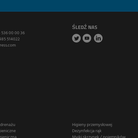
ŚLEDŹ NAS
) 536 00 00 36
485 514022
ress.com
 drenażu
Higieny przemysłowej
gieniczne
Dezynfekcja rąk
gieniczna
Myjki skrzynek / pojemników