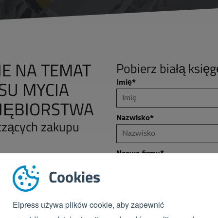
E NA TEMAT
Pobierz białą księg
SU MYCIA
Imię
*
IĘBIORSTWA
Nazwisko
*
yczących zakupu
.
Nazwa firmy
*
Cookies
Stanowisko
Elpress używa plików cookie, aby zapewnić