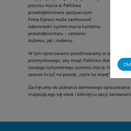
procesu mycia w Państwa
przedsiębiorstwie spożywczym.
Firma Elpress może zaoferować
odpowiedni system mycia każdemu
przedsiębiorstwu – zarówno
dużemu, jak i małemu.
W tym opracowaniu przedstawiamy w jasny sposó
przemysłowego, aby mogli Państwo dokonać właś
ZAA
swojego optymalnego systemu mycia. Oczywiści
zawsze liczyć na porady „szyte na miarę” od specjal
Zachęcamy do pobrania darmowego opracowania p
znajdującego się obok i kliknięciu opcji zamawiani