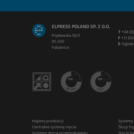
ELPRESS POLAND SP. Z O.O.
T
+48 (0
Popławska 56/3
F
+31 (0)
95-200
E
rt@elp
Pabianice
Higiena produkcji
Systemy
Centralne systemy mycia
Śluzy hi
Systemy mycia przemysłowego
Stacja hi