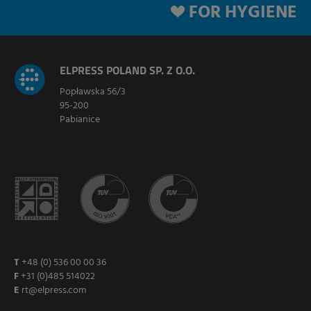
FOR HYGIENE
ELPRESS POLAND SP. Z O.O.
Popławska 56/3
95-200
Pabianice
T
+48 (0) 536 00 00 36
F
+31 (0)485 514022
E
rt@elpress.com