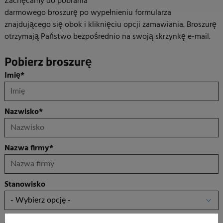
Zachęcamy do pobrania
darmowego broszurę po wypełnieniu formularza
znajdującego się obok i kliknięciu opcji zamawiania. Broszurę
otrzymają Państwo bezpośrednio na swoją skrzynkę e-mail.
Pobierz broszurę
Imię
*
Nazwisko
*
Nazwa firmy
*
Stanowisko
Adres e-mail
*