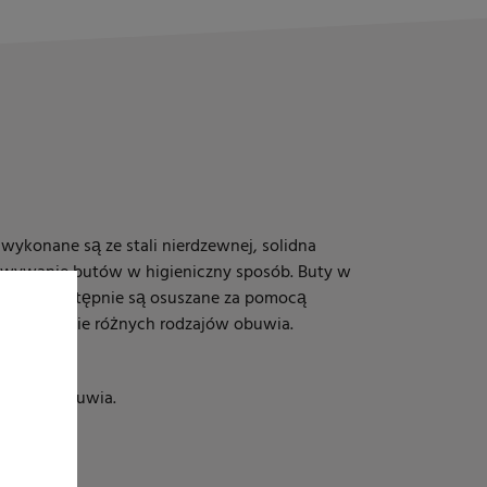
wykonane są ze stali nierdzewnej, solidna
wywanie butów w higieniczny sposób. Buty w
ne, a następnie są osuszane za pomocą
ają suszenie różnych rodzajów obuwia.
 ilości obuwia.