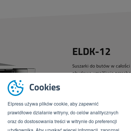
ELDK-12
Suszarki do butów w całości 
obudowa umożliwia przecho
łatwy sposób są magazynowa
Cookies
powietrza.
Suszarki umożliwi
Opcje / akcesoria
Elpress używa plików cookie, aby zapewnić
Dostępne modele dla różnych
prawidłowe działanie witryny, do celów analitycznych
Zalety
oraz do dostosowania treści w witrynie do preferencji
użytkownika. Aby uzyskać więcej informacji, zapoznaj