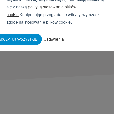
Różne rodzaje obuwia
się z naszą
polityką stosowania plików
Solidna obudowa
Małe gabaryty
cookie
.Kontynuując przeglądanie witryny, wyrażasz
Higieniczne przechow
zgodę na stosowanie plików cookie.
Dodatkowo ozonowanie
Ustawienia
KCEPTUJ WSZYSTKIE
ZADAJ PYTANIE