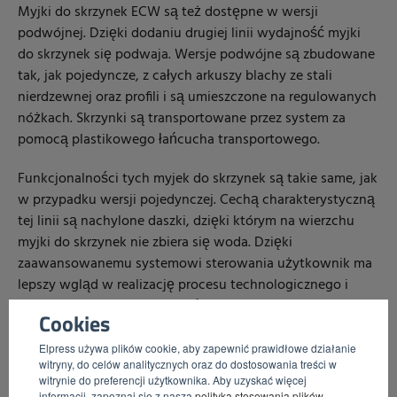
Myjki do skrzynek ECW są też dostępne w wersji
podwójnej. Dzięki dodaniu drugiej linii wydajność myjki
do skrzynek się podwaja. Wersje podwójne są zbudowane
tak, jak pojedyncze, z całych arkuszy blachy ze stali
nierdzewnej oraz profili i są umieszczone na regulowanych
nóżkach. Skrzynki są transportowane przez system za
pomocą plastikowego łańcucha transportowego.
Funkcjonalności tych myjek do skrzynek są takie same, jak
w przypadku wersji pojedynczej. Cechą charakterystyczną
tej linii są nachylone daszki, dzięki którym na wierzchu
myjki do skrzynek nie zbiera się woda. Dzięki
zaawansowanemu systemowi sterowania użytkownik ma
lepszy wgląd w realizację procesu technologicznego i
może się lepiej komunikować z myjką
Cookies
Elpress używa plików cookie, aby zapewnić prawidłowe działanie
witryny, do celów analitycznych oraz do dostosowania treści w
witrynie do preferencji użytkownika. Aby uzyskać więcej
informacji, zapoznaj się z naszą
polityką stosowania plików