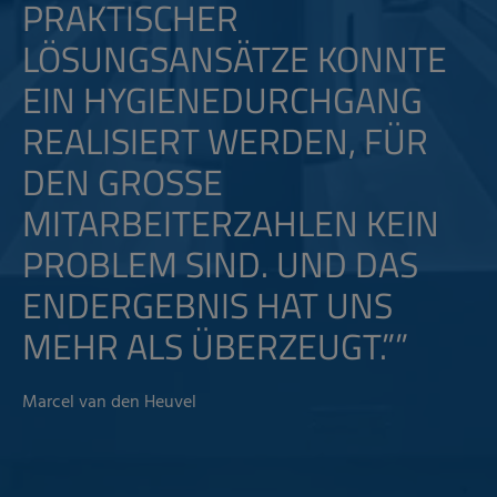
RAKTISCHER L
ÖSUNGSANSÄTZE KONNTE E
IN HYGIENEDURCHGANG R
EALISIERT WERDEN, FÜR D
EN GROSSE MI
TARBEITERZAHLEN KEIN PR
OBLEM SIND. UND DAS EN
DERGEBNIS HAT UNS ME
HR ALS ÜBERZEUGT.””
Marcel van den Heuvel