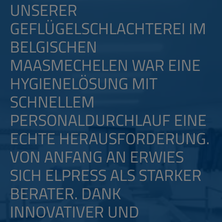
NSERER G
EFLÜGELSCHLACHTEREI IM B
ELGISCHEN M
AASMECHELEN WAR EINE H
YGIENELÖSUNG MIT S
CHNELLEM P
ERSONALDURCHLAUF EINE E
CHTE HERAUSFORDERUNG. V
ON ANFANG AN ERWIES S
ICH ELPRESS ALS STARKER B
ERATER. DANK I
NNOVATIVER UND P