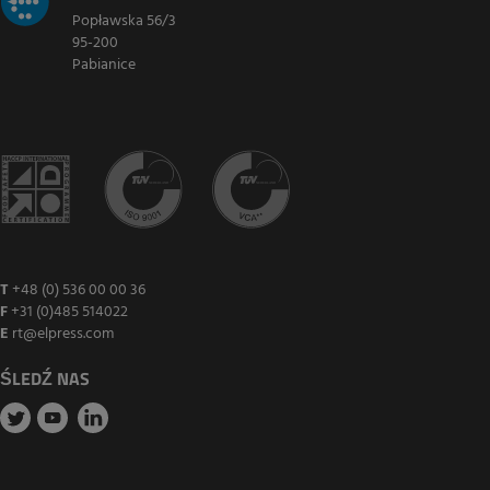
Popławska 56/3
95-200
Pabianice
T
+48 (0) 536 00 00 36
F
+31 (0)485 514022
E
rt@elpress.com
ŚLEDŹ NAS