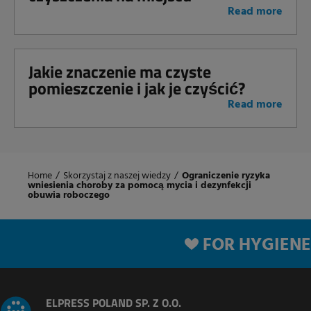
Read more
Jakie znaczenie ma czyste
pomieszczenie i jak je czyścić?
Read more
Home
/
Skorzystaj z naszej wiedzy
/
Ograniczenie ryzyka
wniesienia choroby za pomocą mycia i dezynfekcji
obuwia roboczego
FOR HYGIENE
ELPRESS POLAND SP. Z O.O.