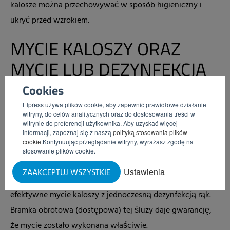
kalosze można przechowywać w sposób higieniczny i
ukryć przed wzrokiem.
MYCIE KALOSZY ORAZ
MYCIE LUB DEZYNFEKCJA
RĄK W JEDNYM
Cookies
Elpress używa plików cookie, aby zapewnić prawidłowe działanie
witryny, do celów analitycznych oraz do dostosowania treści w
W przypadku śluz higienicznych z ograniczoną
witrynie do preferencji użytkownika. Aby uzyskać więcej
przestrzenią można wybrać
stację higieniczną
.
To
informacji, zapoznaj się z naszą
polityką stosowania plików
cookie
.Kontynuując przeglądanie witryny, wyrażasz zgodę na
urządzenie umożliwia zarówno mycie rąk jak i czyszczenie
stosowanie plików cookie.
kaloszy. Przy większej ilości miejsca i większym budżecie
Ustawienia
ZAAKCEPTUJ WSZYSTKIE
można wybrać model
DZW-HDT
umożliwiający szybkie i
efektywne mycie kaloszy z jednoczesną dezynfekcją rąk.
Bramka obrotowa (dostępowa) tej śluzy daje gwarancję,
że mycie zostało wykonana właściwie.