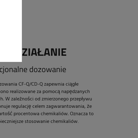
OWE
DZIAŁANIE
rcjonalne dozowanie
zowania CF-Q/CD-Q zapewnia ciągłe
 ono realizowane za pomocą napędzanych
ch. W zależności od zmierzonego przepływu
uje regulację celem zagwarantowania, że
artość procentowa chemikaliów. Oznacza to
pieczniejsze stosowanie chemikaliów
.