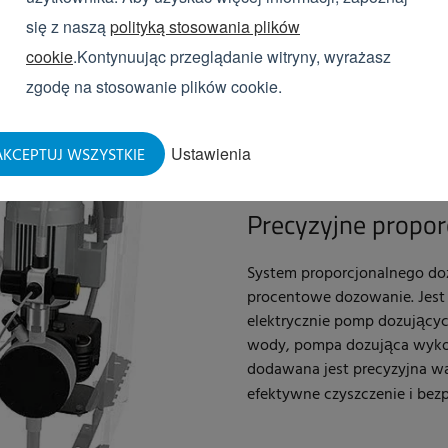
się z naszą
polityką stosowania plików
cookie
.Kontynuując przeglądanie witryny, wyrażasz
zgodę na stosowanie plików cookie.
STANDARD
Ustawienia
KCEPTUJ WSZYSTKIE
Precyzyjne propo
System proporcjonalnego do
procentowe dozowanie. Jest
elektrycznie pomp dozujący
wody, pompa dozująca wykon
dodawana jest precyzyjna w
efektywne czyszczenie i bez