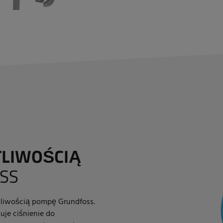
TLIWOŚCIĄ
SS
tliwością pompę Grundfoss.
uje ciśnienie do