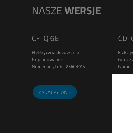
NASZE
WERSJE
CF-Q 6E
CD-
Elektryczne dozowanie
Elektr
6x pianowanie
6x dez
Numer artykułu: 83604015
Numer 
ZADAJ PYTANIE