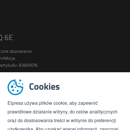
Q 6E
yczne dozowanie
ynfekcja
artykułu: 83604016
Cookies
Elpress używa plików cookie, aby zapewnić
prawidłowe działanie witryny, do celów analitycznych
oraz do dostosowania treści w witrynie do preferencji
użytkownika. Aby uzyskać więcej informacji, zapoznaj