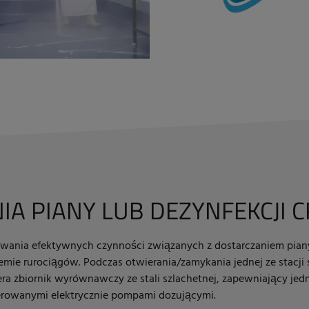
A PIANY LUB DEZYNFEKCJI C
wania efektywnych czynności związanych z dostarczaniem piany
mie rurociągów. Podczas otwierania/zamykania jednej ze stacji 
iera zbiornik wyrównawczy ze stali szlachetnej, zapewniający j
terowanymi elektrycznie pompami dozującymi.