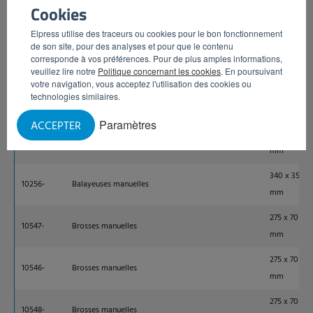
Cookies
340 x 35
10254-
Balayeuses manuelles
mm
Elpress utilise des traceurs ou cookies pour le bon fonctionnement
de son site, pour des analyses et pour que le contenu
340 x 35
10253-
Balayeuses manuelles
corresponde à vos préférences. Pour de plus amples informations,
mm
veuillez lire notre
Politique concernant les cookies
. En poursuivant
votre navigation, vous acceptez l'utilisation des cookies ou
340 x 35
technologies similaires.
10252-
Balayeuses manuelles
mm
Paramètres
ACCEPTER
340 x 35
10255-
Balayeuses manuelles
mm
340 x 35
10256-
Balayeuses manuelles
mm
275 x 70
10547-
Brosses manuelles
mm
275 x 70
10546-
Brosses manuelles
mm
275 x 70
10548-
Brosses manuelles