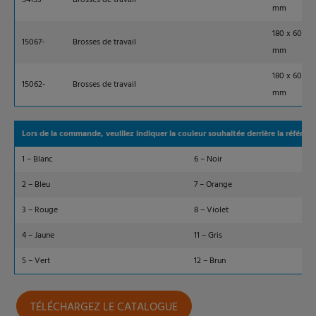
54153-
Brosses de travail
mm
180 x 60
15067-
Brosses de travail
mm
180 x 60
15062-
Brosses de travail
mm
Lors de la commande, veuillez indiquer la couleur souhaitée derrière la référenc
1 – Blanc
6 – Noir
2 – Bleu
7 – Orange
3 – Rouge
8 – Violet
4 – Jaune
11 – Gris
5 – Vert
12 – Brun
TÉLÉCHARGEZ LE CATALOGUE