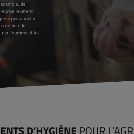
r exemple, de
reprise revêtent
giène personnelle
ns un lieu de
 par l'homme et les
ENTS D’HYGIÈNE
POUR L’AGR