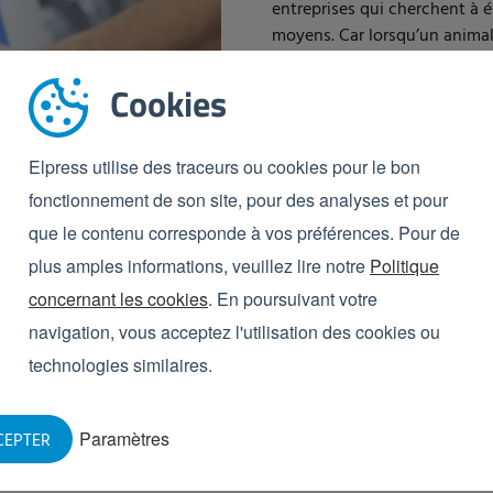
entreprises qui cherchent à 
moyens. Car lorsqu’un anima
Surtout quand il s'agit des vi
H5N8 qui sont très agressif
Cookies
importants, mais aussi pour 
pour vos employés et pour vot
Elpress utilise des traceurs ou cookies pour le bon
Heureusement vous pouvez fai
risque d’infection par des pa
fonctionnement de son site, pour des analyses et pour
que le contenu corresponde à vos préférences. Pour de
Elpress a développé un kit pr
plus amples informations, veuillez lire notre
Politique
pour appliquer les mesures d’
Téléchargez ce kit spécial ra
concernant les cookies
. En poursuivant votre
navigation, vous acceptez l'utilisation des cookies ou
TÉLÉCHARGEZ LE KIT D'O
technologies similaires.
Paramètres
CEPTER