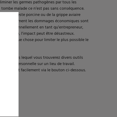
éliminer les germes pathogènes par tous les
l tombe malade ce n’est pas sans conséquence.
rus de la peste porcine ou de la grippe aviaire
s. Non seulement les dommages économiques sont
vous personnellement en tant qu'entrepreneur,
re famille, l'impact peut être désastreux.
re quelque chose pour limiter le plus possible le
thogènes.
atique dans lequel vous trouverez divers outils
hygiène personnelle sur un lieu de travail.
pidement et facilement via le bouton ci-dessous.
UTILS