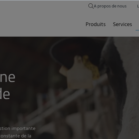
A propos de nous
Produits
Services
ène
de
stion importante
constante de la