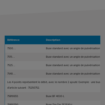
Référence
Description
7500….
Buse standard avec un angle de pulvérisation de 
7515….
Buse standard avec un angle de pulvérisation de 
7525….
Buse standard avec un angle de pulvérisation de 
7540….
Buse standard avec un angle de pulvérisation de 
Les 4 points représentent le débit, avec le nombre 2 ajouté. Exemple: une buse d
d’article suivant : 75250752.
75810655
Buse BF 4030-L
75810700
Buse Zip-Tip ZF2530-L