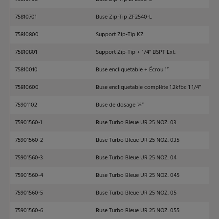
75810701
Buse Zip-Tip ZF2540-L
75810800
Support Zip-Tip KZ
75810801
Support Zip-Tip + 1/4” BSPT Ext.
75810010
Buse encliquetable + Écrou 1”
75810600
Buse encliquetable complète 1.2kfbc 1 1/4”
75901102
Buse de dosage ¼”
75901560-1
Buse Turbo Bleue UR 25 NOZ. 03
75901560-2
Buse Turbo Bleue UR 25 NOZ. 035
75901560-3
Buse Turbo Bleue UR 25 NOZ. 04
75901560-4
Buse Turbo Bleue UR 25 NOZ. 045
75901560-5
Buse Turbo Bleue UR 25 NOZ. 05
75901560-6
Buse Turbo Bleue UR 25 NOZ. 055