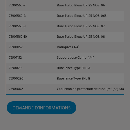
75901560-7
Buse Turbo Bleue UR 25 NOZ. 06
75901560-8
Buse Turbo Bleue UR 25 NOZ. 065
75901560-9
Buse Turbo Bleue UR 25 NOZ. 07
75901560-10
Buse Turbo Bleue UR 25 NOZ. 08
75901052
Variopress 1/4″
75901152
Support buse Combi 1/4”
75900291
Buse lance Type ENL A
75900290
Buse lance Type ENL B
75901002
Capuchon de protection de buse 1/4” (SS) Standa
DEMANDE D'INFORMATIONS