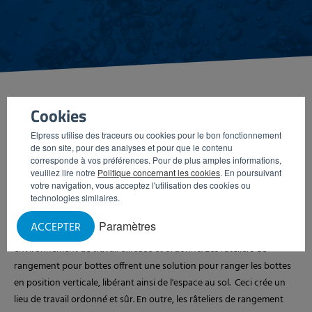
Cookies
Elpress utilise des traceurs ou cookies pour le bon fonctionnement
ÉCONOMISER DE L’ESPACE
de son site, pour des analyses et pour que le contenu
corresponde à vos préférences. Pour de plus amples informations,
AVEC DES RÂTELIERS DE
veuillez lire notre
Politique concernant les cookies
. En poursuivant
votre navigation, vous acceptez l'utilisation des cookies ou
RANGEMENT POUR BOTTES
technologies similaires.
Paramètres
ACCEPTER
L'utilisation de râteliers de rangement pour bottes garantit un
environnement de travail efficace et ordonné. Les râteliers de
rangement pour bottes offrent une solution pour ranger les bottes
en position verticale, libérant ainsi de l'espace au sol. Ceci crée un
lieu de travail ordonné et sûr. En outre, les râteliers de rangement