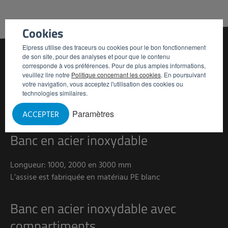
Cookies
Elpress utilise des traceurs ou cookies pour le bon fonctionnement
de son site, pour des analyses et pour que le contenu
corresponde à vos préférences. Pour de plus amples informations,
veuillez lire notre
Politique concernant les cookies
. En poursuivant
votre navigation, vous acceptez l'utilisation des cookies ou
NOS
VERSIONS
technologies similaires.
Paramètres
ACCEPTER
Banc en acier inoxydable
Longueur: 1000, 2000 en 3000 mm
L’assise est fabriquée en matériau PE blanc
Banc en acier inoxydable avec
compartiments