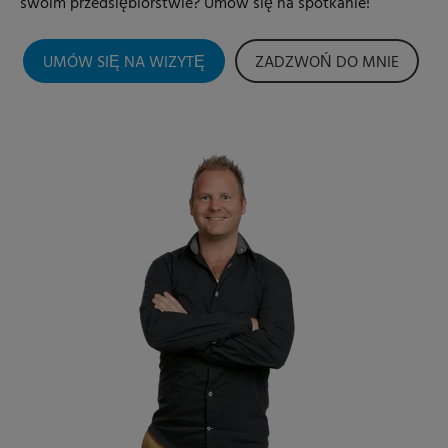
swoim przedsiębiorstwie? Umów się na spotkanie!
UMÓW SIĘ NA WIZYTĘ
ZADZWOŃ DO MNIE