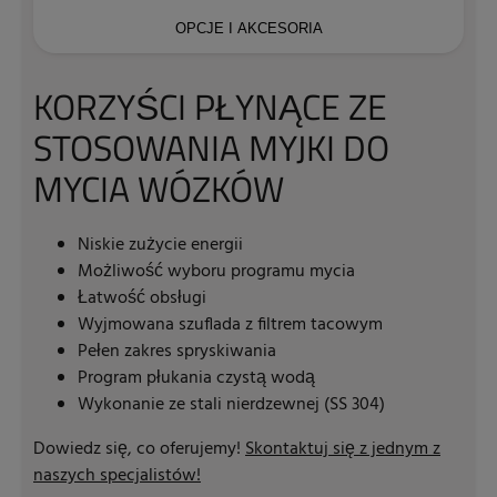
OPCJE I AKCESORIA
KORZYŚCI PŁYNĄCE ZE
STOSOWANIA MYJKI DO
MYCIA WÓZKÓW
Niskie zużycie energii
Możliwość wyboru programu mycia
Łatwość obsługi
Wyjmowana szuflada z filtrem tacowym
Pełen zakres spryskiwania
Program płukania czystą wodą
Wykonanie ze stali nierdzewnej (SS 304)
Dowiedz się, co oferujemy!
Skontaktuj się z jednym z
naszych specjalistów!