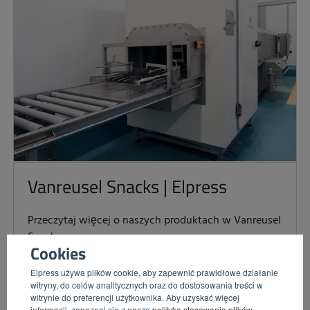
Vanreusel Snacks | Elpress
Przeczytaj więcej o naszych produktach w Vanreusel
Snacks.
Cookies
Elpress używa plików cookie, aby zapewnić prawidłowe działanie
witryny, do celów analitycznych oraz do dostosowania treści w
WIĘCEJ
witrynie do preferencji użytkownika. Aby uzyskać więcej
informacji, zapoznaj się z naszą
polityką stosowania plików