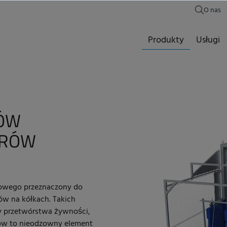
O nas
Produkty
Usługi
RÓW
ERÓW
łowego przeznaczony do
w na kółkach. Takich
y przetwórstwa żywności,
ików to nieodzowny element