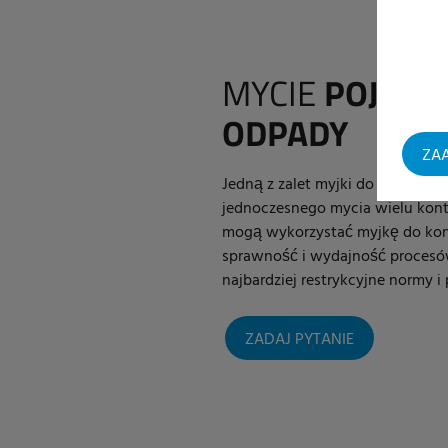
MYCIE
POJEMN
ODPADY
ZAA
Jedną z zalet myjki do kontener
jednoczesnego mycia wielu kont
mogą wykorzystać myjkę do kon
sprawność i wydajność procesów
najbardziej restrykcyjne normy i 
ZADAJ PYTANIE