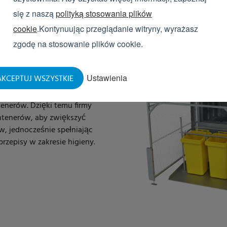
się z naszą
polityką stosowania plików
cookie
.Kontynuując przeglądanie witryny, wyrażasz
IKA NA
zgodę na stosowanie plików cookie.
Ustawienia
KCEPTUJ WSZYSTKIE
ów jest możliwość
enerów. Dzięki temu firmy
tenerów, aby zwiększyć
, jednocześnie spełniając
przepisy w zakresie higieny.