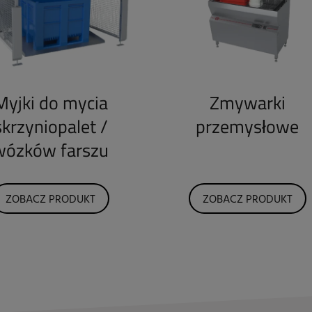
Myjki do mycia
Zmywarki
skrzyniopalet /
przemysłowe
wózków farszu
ZOBACZ PRODUKT
ZOBACZ PRODUKT