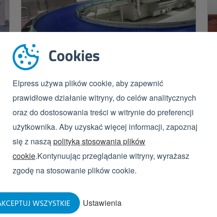
Cookies
Henri vd Bilt Vleeswaren |
Elpress używa plików cookie, aby zapewnić
Elpress
prawidłowe działanie witryny, do celów analitycznych
oraz do dostosowania treści w witrynie do preferencji
Współpraca pomiędzy Elpress a „Henri van de
użytkownika. Aby uzyskać więcej informacji, zapoznaj
Bilt Vleeswaren” trwa już ponad 20 lat i przez
się z naszą
polityką stosowania plików
cały ten czas Elpress regularnie dostarczała
praktyczne rozwiązania i dobre rady.
cookie
.Kontynuując przeglądanie witryny, wyrażasz
zgodę na stosowanie plików cookie.
WIĘCEJ
Ustawienia
KCEPTUJ WSZYSTKIE