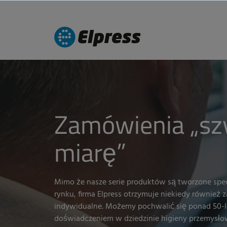
Zam
ówienia
„sz
miar
ę
”
Mimo że nasze serie produktów są tworzone spec
rynku, firma Elpress otrzymuje niekiedy również
indywidualne. Możemy pochwalić się ponad 50-
doświadczeniem w dziedzinie higieny przemysłow