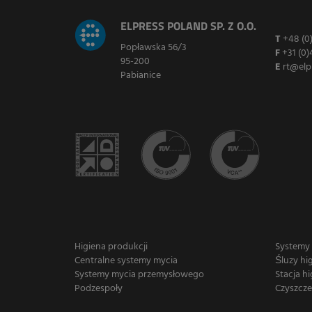
ELPRESS POLAND SP. Z O.O.
T
+48 (0
Popławska 56/3
F
+31 (0)
95-200
E
rt@elp
Pabianice
Higiena produkcji
Systemy
Centralne systemy mycia
Śluzy hi
Systemy mycia przemysłowego
Stacja hi
Podzespoły
Czyszcze