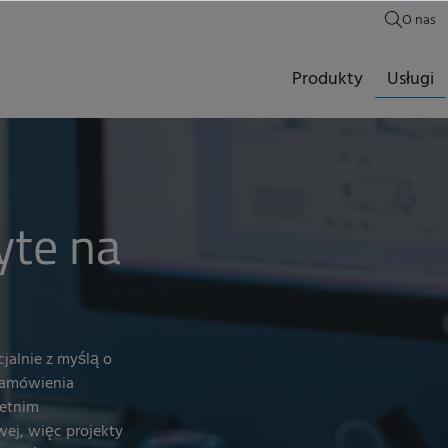
O nas
Produkty
Usługi
yte na
jalnie z myślą o
 zamówienia
letnim
ej, więc projekty