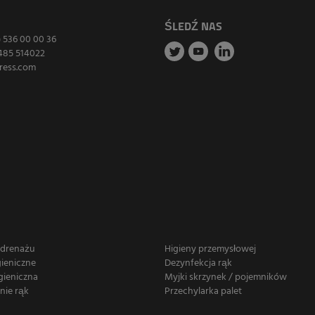
ŚLEDŹ NAS
) 536 00 00 36
485 514022
ress.com
 drenażu
Higieny przemysłowej
gieniczne
Dezynfekcja rąk
gieniczna
Myjki skrzynek / pojemników
nie rąk
Przechylarka palet