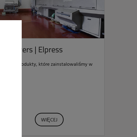
Distrivers | Elpress
Zobacz produkty, które zainstalowaliśmy w
Distrivers.
WIĘCEJ