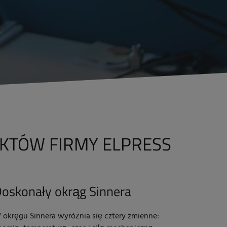
EKTÓW FIRMY ELPRESS
oskonały okrąg Sinnera
 okręgu Sinnera wyróżnia się cztery zmienne: