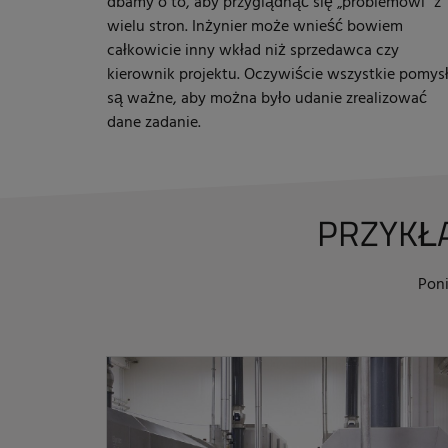
dbamy o to, aby przyglądnąć się „problemowi” z
wielu stron. Inżynier może wnieść bowiem
całkowicie inny wkład niż sprzedawca czy
kierownik projektu. Oczywiście wszystkie pomys
są ważne, aby można było udanie zrealizować
dane zadanie.
PRZYKŁA
Poni