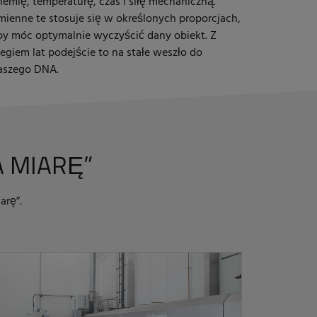
hemię, temperaturę, czas i siłę mechaniczną.
mienne te stosuje się w określonych proporcjach,
by móc optymalnie wyczyścić dany obiekt. Z
iegiem lat podejście to na stałe weszło do
aszego DNA.
A MIARĘ”
arę”.