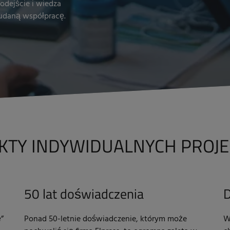
podejście i wiedza
 udaną współpracę.
KTY INDYWIDUALNYCH PROJ
50 lat doświadczenia
D
”
Ponad 50-letnie doświadczenie, którym może
W