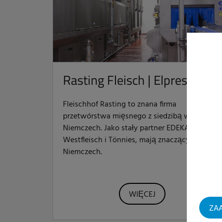
Rasting Fleisch | Elpress
Fleischhof Rasting to znana firma
przetwórstwa mięsnego z siedzibą w
Niemczech. Jako stały partner EDEKA,
Westfleisch i Tönnies, mają znaczący rynek w
Niemczech.
WIĘCEJ
ZAA