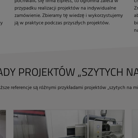
pochwalić się firma Elpress, to ogromna zaleta w
c
przypadku realizacji projektów na indywidualne
Z
zamówienie. Zbieramy tę wiedzę i wykorzystujemy
a
ły
ją w praktyce podczas przyszłych projektów.
b
n
DY PROJEKTÓW „SZYTYCH N
ższe referencje są różnymi przykładami projektów „szytych na mi