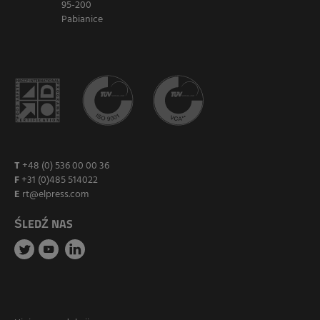
95-200
Pabianice
T
+48 (0) 536 00 00 36
F
+31 (0)485 514022
E
rt@elpress.com
ŚLEDŹ NAS