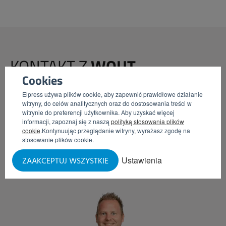
KONTAKT Z
WOUT
Cookies
Chcesz odbyć niezobowiązującą rozmowę dotyczącą
Elpress używa plików cookie, aby zapewnić prawidłowe działanie
praktycznych rozwiązań, które możesz wprowadzić w
witryny, do celów analitycznych oraz do dostosowania treści w
witrynie do preferencji użytkownika. Aby uzyskać więcej
swoim przedsiębiorstwie? Umów się na spotkanie!
informacji, zapoznaj się z naszą
polityką stosowania plików
cookie
.Kontynuując przeglądanie witryny, wyrażasz zgodę na
stosowanie plików cookie.
UMÓW SIĘ NA WIZYTĘ
ZADZWOŃ DO MNIE
Ustawienia
ZAAKCEPTUJ WSZYSTKIE