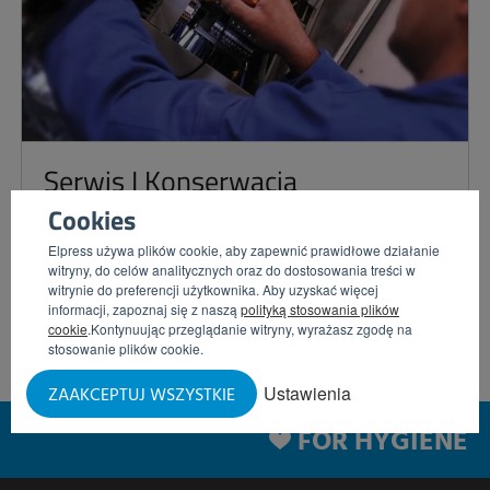
Serwis I Konserwacja
Cookies
Elpress używa plików cookie, aby zapewnić prawidłowe działanie
witryny, do celów analitycznych oraz do dostosowania treści w
DOWIEDZ SIĘ WIĘCEJ
witrynie do preferencji użytkownika. Aby uzyskać więcej
informacji, zapoznaj się z naszą
polityką stosowania plików
cookie
.Kontynuując przeglądanie witryny, wyrażasz zgodę na
stosowanie plików cookie.
Ustawienia
ZAAKCEPTUJ WSZYSTKIE
FOR HYGIENE