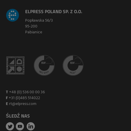
ELPRESS POLAND SP. Z O.O.
Popławska 56/3
95-200
Pabianice
T
+48 (0) 536 00 00 36
F
+31 (0)485 514022
E
rt@elpress.com
ŚLEDŹ NAS