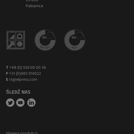
95-200
Pabianice
T
+48 (0) 536 00 00 36
F
+31 (0)485 514022
E
rt@elpress.com
ŚLEDŹ NAS
Higiena produkcji