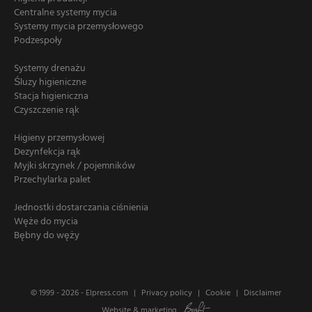
Centralne systemy mycia
Systemy mycia przemysłowego
Podzespoły
Systemy drenażu
Śluzy higieniczne
Stacja higieniczna
Czyszczenie rąk
Higieny przemysłowej
Dezynfekcja rąk
Myjki skrzynek / pojemników
Przechylarka palet
Jednostki dostarczania ciśnienia
Węże do mycia
Bębny do węży
© 1999 - 2026 -
Elpress.com
Privacy policy
Cookie
Disclaimer
Website
&
marketing