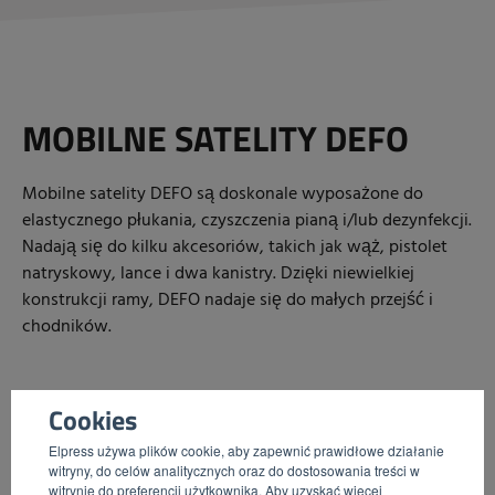
MOBILNE SATELITY DEFO
Mobilne satelity DEFO są doskonale wyposażone do
elastycznego płukania, czyszczenia pianą i/lub dezynfekcji.
Nadają się do kilku akcesoriów, takich jak wąż, pistolet
natryskowy, lance i dwa kanistry. Dzięki niewielkiej
konstrukcji ramy, DEFO nadaje się do małych przejść i
chodników.
Cookies
Elpress używa plików cookie, aby zapewnić prawidłowe działanie
witryny, do celów analitycznych oraz do dostosowania treści w
witrynie do preferencji użytkownika. Aby uzyskać więcej